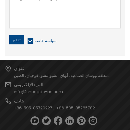
تقدم
سياسة خاصة
عنوان
منطقة ووشان الصناعية، أنهاي، تشيوانتشو، فوجيان، الصين.
البريدالإلكتروني
info@shengda-cn.com
هاتف
+86-595-85729227、+86-595-85785782