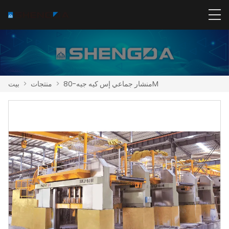
منشار جماعي إس كيه جيه-80M
>
منتجات
>
بيت