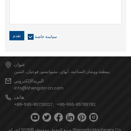
تقدم
سياسة خاصة
عنوان
منطقة ووشان الصناعية، أنهاي، تشيوانتشو، فوجيان، الصين.
البريدالإلكتروني
info@shengda-cn.com
هاتف
+86-595-85729227、+86-595-85785782
جميع الحقوق محفوظة ©2025 لشركة Shengda Machinery Co.,